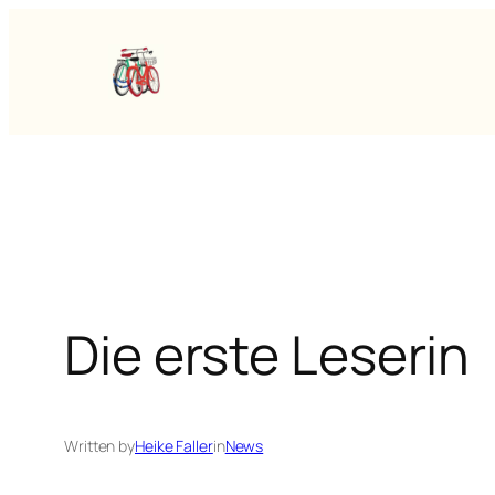
Skip
to
content
Die erste Leserin
Written by
Heike Faller
in
News