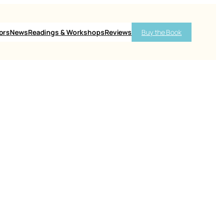
ors
News
Readings & Workshops
Reviews
Buy the Book