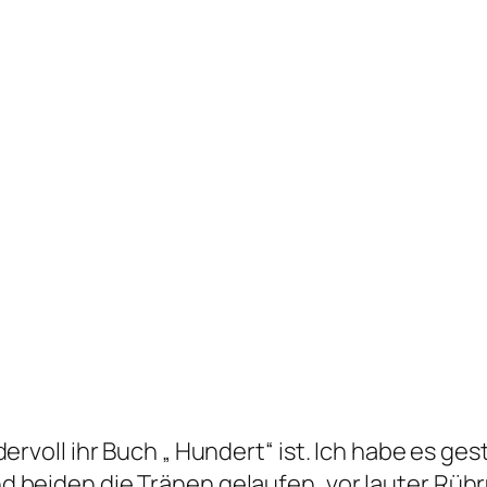
dervoll ihr Buch „ Hundert“ ist. Ich habe es 
 beiden die Tränen gelaufen, vor lauter Rühr